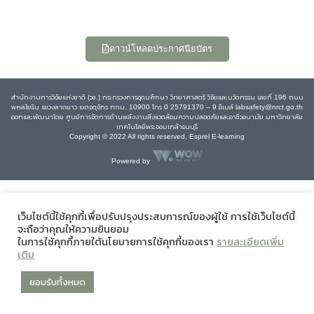
ดาวน์โหลดประกาศนียบัตร
สำนักงานการวิจัยแห่งชาติ (วช.) กระทรวงการอุดมศึกษา วิทยาศาสตร์ วิจัยและนวัตกรรม เลขที่ 196 ถนน
พหลโยธิน แขวงลาดยาว เขตจตุจักร กทม. 10900 โทร 0 25791370 – 9 อีเมล์ labsafety@nrct.go.th
ออกและพัฒนาโดย ศูนย์การจัดการด้านพลังงานสิ่งแวดล้อมความปลอดภัยและอาชีวอนามัย มหาวิทยาลัย
เทคโนโลยีพระจอมเกล้าธนบุรี
Copyright © 2022 All rights reserved, Esprel E-learning
Powered by
เว็บไซต์นี้ใช้คุกกี้เพื่อปรับปรุงประสบการณ์ของผู้ใช้ การใช้เว็บไซต์นี้
จะถือว่าคุณให้ความยินยอม
ในการใช้คุกกี้ภายใต้นโยบายการใช้คุกกี้ของเรา
รายละเอียดเพิ่ม
เติม
ยอมรับทั้งหมด