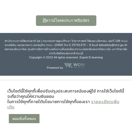
ดาวน์โหลดประกาศนียบัตร
สำนักงานการวิจัยแห่งชาติ (วช.) กระทรวงการอุดมศึกษา วิทยาศาสตร์ วิจัยและนวัตกรรม เลขที่ 196 ถนน
พหลโยธิน แขวงลาดยาว เขตจตุจักร กทม. 10900 โทร 0 25791370 – 9 อีเมล์ labsafety@nrct.go.th
ออกและพัฒนาโดย ศูนย์การจัดการด้านพลังงานสิ่งแวดล้อมความปลอดภัยและอาชีวอนามัย มหาวิทยาลัย
เทคโนโลยีพระจอมเกล้าธนบุรี
Copyright © 2022 All rights reserved, Esprel E-learning
Powered by
เว็บไซต์นี้ใช้คุกกี้เพื่อปรับปรุงประสบการณ์ของผู้ใช้ การใช้เว็บไซต์นี้
จะถือว่าคุณให้ความยินยอม
ในการใช้คุกกี้ภายใต้นโยบายการใช้คุกกี้ของเรา
รายละเอียดเพิ่ม
เติม
ยอมรับทั้งหมด