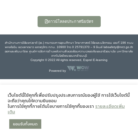
ดาวน์โหลดประกาศนียบัตร
สำนักงานการวิจัยแห่งชาติ (วช.) กระทรวงการอุดมศึกษา วิทยาศาสตร์ วิจัยและนวัตกรรม เลขที่ 196 ถนน
พหลโยธิน แขวงลาดยาว เขตจตุจักร กทม. 10900 โทร 0 25791370 – 9 อีเมล์ labsafety@nrct.go.th
ออกและพัฒนาโดย ศูนย์การจัดการด้านพลังงานสิ่งแวดล้อมความปลอดภัยและอาชีวอนามัย มหาวิทยาลัย
เทคโนโลยีพระจอมเกล้าธนบุรี
Copyright © 2022 All rights reserved, Esprel E-learning
Powered by
เว็บไซต์นี้ใช้คุกกี้เพื่อปรับปรุงประสบการณ์ของผู้ใช้ การใช้เว็บไซต์นี้
จะถือว่าคุณให้ความยินยอม
ในการใช้คุกกี้ภายใต้นโยบายการใช้คุกกี้ของเรา
รายละเอียดเพิ่ม
เติม
ยอมรับทั้งหมด