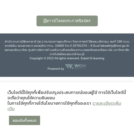
ดาวน์โหลดประกาศนียบัตร
สำนักงานการวิจัยแห่งชาติ (วช.) กระทรวงการอุดมศึกษา วิทยาศาสตร์ วิจัยและนวัตกรรม เลขที่ 196 ถนน
พหลโยธิน แขวงลาดยาว เขตจตุจักร กทม. 10900 โทร 0 25791370 – 9 อีเมล์ labsafety@nrct.go.th
ออกและพัฒนาโดย ศูนย์การจัดการด้านพลังงานสิ่งแวดล้อมความปลอดภัยและอาชีวอนามัย มหาวิทยาลัย
เทคโนโลยีพระจอมเกล้าธนบุรี
Copyright © 2022 All rights reserved, Esprel E-learning
Powered by
เว็บไซต์นี้ใช้คุกกี้เพื่อปรับปรุงประสบการณ์ของผู้ใช้ การใช้เว็บไซต์นี้
จะถือว่าคุณให้ความยินยอม
ในการใช้คุกกี้ภายใต้นโยบายการใช้คุกกี้ของเรา
รายละเอียดเพิ่ม
เติม
ยอมรับทั้งหมด