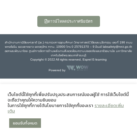
ดาวน์โหลดประกาศนียบัตร
สำนักงานการวิจัยแห่งชาติ (วช.) กระทรวงการอุดมศึกษา วิทยาศาสตร์ วิจัยและนวัตกรรม เลขที่ 196 ถนน
พหลโยธิน แขวงลาดยาว เขตจตุจักร กทม. 10900 โทร 0 25791370 – 9 อีเมล์ labsafety@nrct.go.th
ออกและพัฒนาโดย ศูนย์การจัดการด้านพลังงานสิ่งแวดล้อมความปลอดภัยและอาชีวอนามัย มหาวิทยาลัย
เทคโนโลยีพระจอมเกล้าธนบุรี
Copyright © 2022 All rights reserved, Esprel E-learning
Powered by
เว็บไซต์นี้ใช้คุกกี้เพื่อปรับปรุงประสบการณ์ของผู้ใช้ การใช้เว็บไซต์นี้
จะถือว่าคุณให้ความยินยอม
ในการใช้คุกกี้ภายใต้นโยบายการใช้คุกกี้ของเรา
รายละเอียดเพิ่ม
เติม
ยอมรับทั้งหมด