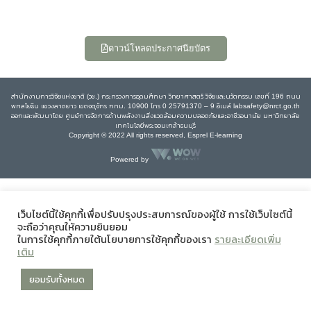
ดาวน์โหลดประกาศนียบัตร
สำนักงานการวิจัยแห่งชาติ (วช.) กระทรวงการอุดมศึกษา วิทยาศาสตร์ วิจัยและนวัตกรรม เลขที่ 196 ถนน
พหลโยธิน แขวงลาดยาว เขตจตุจักร กทม. 10900 โทร 0 25791370 – 9 อีเมล์ labsafety@nrct.go.th
ออกและพัฒนาโดย ศูนย์การจัดการด้านพลังงานสิ่งแวดล้อมความปลอดภัยและอาชีวอนามัย มหาวิทยาลัย
เทคโนโลยีพระจอมเกล้าธนบุรี
Copyright © 2022 All rights reserved, Esprel E-learning
Powered by
เว็บไซต์นี้ใช้คุกกี้เพื่อปรับปรุงประสบการณ์ของผู้ใช้ การใช้เว็บไซต์นี้
จะถือว่าคุณให้ความยินยอม
ในการใช้คุกกี้ภายใต้นโยบายการใช้คุกกี้ของเรา
รายละเอียดเพิ่ม
เติม
ยอมรับทั้งหมด