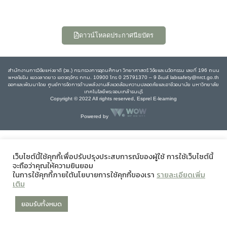
ดาวน์โหลดประกาศนียบัตร
สำนักงานการวิจัยแห่งชาติ (วช.) กระทรวงการอุดมศึกษา วิทยาศาสตร์ วิจัยและนวัตกรรม เลขที่ 196 ถนน
พหลโยธิน แขวงลาดยาว เขตจตุจักร กทม. 10900 โทร 0 25791370 – 9 อีเมล์ labsafety@nrct.go.th
ออกและพัฒนาโดย ศูนย์การจัดการด้านพลังงานสิ่งแวดล้อมความปลอดภัยและอาชีวอนามัย มหาวิทยาลัย
เทคโนโลยีพระจอมเกล้าธนบุรี
Copyright © 2022 All rights reserved, Esprel E-learning
Powered by
เว็บไซต์นี้ใช้คุกกี้เพื่อปรับปรุงประสบการณ์ของผู้ใช้ การใช้เว็บไซต์นี้
จะถือว่าคุณให้ความยินยอม
ในการใช้คุกกี้ภายใต้นโยบายการใช้คุกกี้ของเรา
รายละเอียดเพิ่ม
เติม
ยอมรับทั้งหมด