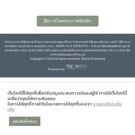
ดาวน์โหลดประกาศนียบัตร
สำนักงานการวิจัยแห่งชาติ (วช.) กระทรวงการอุดมศึกษา วิทยาศาสตร์ วิจัยและนวัตกรรม เลขที่ 196 ถนน
พหลโยธิน แขวงลาดยาว เขตจตุจักร กทม. 10900 โทร 0 25791370 – 9 อีเมล์ labsafety@nrct.go.th
ออกและพัฒนาโดย ศูนย์การจัดการด้านพลังงานสิ่งแวดล้อมความปลอดภัยและอาชีวอนามัย มหาวิทยาลัย
เทคโนโลยีพระจอมเกล้าธนบุรี
Copyright © 2022 All rights reserved, Esprel E-learning
Powered by
เว็บไซต์นี้ใช้คุกกี้เพื่อปรับปรุงประสบการณ์ของผู้ใช้ การใช้เว็บไซต์นี้
จะถือว่าคุณให้ความยินยอม
ในการใช้คุกกี้ภายใต้นโยบายการใช้คุกกี้ของเรา
รายละเอียดเพิ่ม
เติม
ยอมรับทั้งหมด