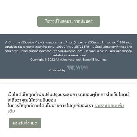
ดาวน์โหลดประกาศนียบัตร
สำนักงานการวิจัยแห่งชาติ (วช.) กระทรวงการอุดมศึกษา วิทยาศาสตร์ วิจัยและนวัตกรรม เลขที่ 196 ถนน
พหลโยธิน แขวงลาดยาว เขตจตุจักร กทม. 10900 โทร 0 25791370 – 9 อีเมล์ labsafety@nrct.go.th
ออกและพัฒนาโดย ศูนย์การจัดการด้านพลังงานสิ่งแวดล้อมความปลอดภัยและอาชีวอนามัย มหาวิทยาลัย
เทคโนโลยีพระจอมเกล้าธนบุรี
Copyright © 2022 All rights reserved, Esprel E-learning
Powered by
เว็บไซต์นี้ใช้คุกกี้เพื่อปรับปรุงประสบการณ์ของผู้ใช้ การใช้เว็บไซต์นี้
จะถือว่าคุณให้ความยินยอม
ในการใช้คุกกี้ภายใต้นโยบายการใช้คุกกี้ของเรา
รายละเอียดเพิ่ม
เติม
ยอมรับทั้งหมด