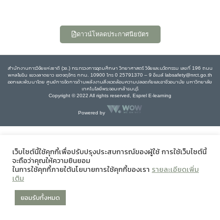
ดาวน์โหลดประกาศนียบัตร
สำนักงานการวิจัยแห่งชาติ (วช.) กระทรวงการอุดมศึกษา วิทยาศาสตร์ วิจัยและนวัตกรรม เลขที่ 196 ถนน
พหลโยธิน แขวงลาดยาว เขตจตุจักร กทม. 10900 โทร 0 25791370 – 9 อีเมล์ labsafety@nrct.go.th
ออกและพัฒนาโดย ศูนย์การจัดการด้านพลังงานสิ่งแวดล้อมความปลอดภัยและอาชีวอนามัย มหาวิทยาลัย
เทคโนโลยีพระจอมเกล้าธนบุรี
Copyright © 2022 All rights reserved, Esprel E-learning
Powered by
เว็บไซต์นี้ใช้คุกกี้เพื่อปรับปรุงประสบการณ์ของผู้ใช้ การใช้เว็บไซต์นี้
จะถือว่าคุณให้ความยินยอม
ในการใช้คุกกี้ภายใต้นโยบายการใช้คุกกี้ของเรา
รายละเอียดเพิ่ม
เติม
ยอมรับทั้งหมด