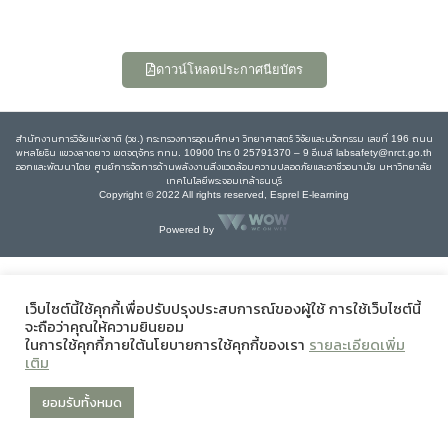
ดาวน์โหลดประกาศนียบัตร
สำนักงานการวิจัยแห่งชาติ (วช.) กระทรวงการอุดมศึกษา วิทยาศาสตร์ วิจัยและนวัตกรรม เลขที่ 196 ถนน
พหลโยธิน แขวงลาดยาว เขตจตุจักร กทม. 10900 โทร 0 25791370 – 9 อีเมล์ labsafety@nrct.go.th
ออกและพัฒนาโดย ศูนย์การจัดการด้านพลังงานสิ่งแวดล้อมความปลอดภัยและอาชีวอนามัย มหาวิทยาลัย
เทคโนโลยีพระจอมเกล้าธนบุรี
Copyright © 2022 All rights reserved, Esprel E-learning
Powered by
เว็บไซต์นี้ใช้คุกกี้เพื่อปรับปรุงประสบการณ์ของผู้ใช้ การใช้เว็บไซต์นี้
จะถือว่าคุณให้ความยินยอม
ในการใช้คุกกี้ภายใต้นโยบายการใช้คุกกี้ของเรา
รายละเอียดเพิ่ม
เติม
ยอมรับทั้งหมด