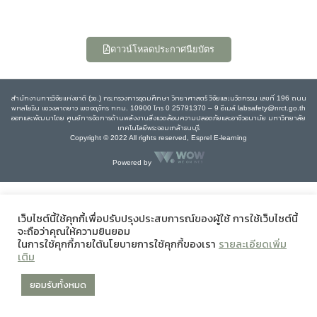
ดาวน์โหลดประกาศนียบัตร
สำนักงานการวิจัยแห่งชาติ (วช.) กระทรวงการอุดมศึกษา วิทยาศาสตร์ วิจัยและนวัตกรรม เลขที่ 196 ถนน
พหลโยธิน แขวงลาดยาว เขตจตุจักร กทม. 10900 โทร 0 25791370 – 9 อีเมล์ labsafety@nrct.go.th
ออกและพัฒนาโดย ศูนย์การจัดการด้านพลังงานสิ่งแวดล้อมความปลอดภัยและอาชีวอนามัย มหาวิทยาลัย
เทคโนโลยีพระจอมเกล้าธนบุรี
Copyright © 2022 All rights reserved, Esprel E-learning
Powered by
เว็บไซต์นี้ใช้คุกกี้เพื่อปรับปรุงประสบการณ์ของผู้ใช้ การใช้เว็บไซต์นี้
จะถือว่าคุณให้ความยินยอม
ในการใช้คุกกี้ภายใต้นโยบายการใช้คุกกี้ของเรา
รายละเอียดเพิ่ม
เติม
ยอมรับทั้งหมด