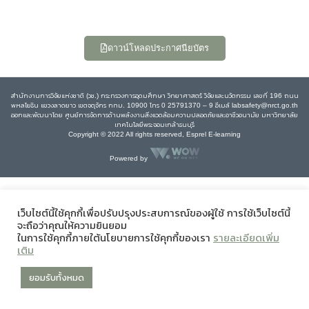
ดาวน์โหลดประกาศนียบัตร
สำนักงานการวิจัยแห่งชาติ (วช.) กระทรวงการอุดมศึกษา วิทยาศาสตร์ วิจัยและนวัตกรรม เลขที่ 196 ถนน
พหลโยธิน แขวงลาดยาว เขตจตุจักร กทม. 10900 โทร 0 25791370 – 9 อีเมล์ labsafety@nrct.go.th
ออกและพัฒนาโดย ศูนย์การจัดการด้านพลังงานสิ่งแวดล้อมความปลอดภัยและอาชีวอนามัย มหาวิทยาลัย
เทคโนโลยีพระจอมเกล้าธนบุรี
Copyright © 2022 All rights reserved, Esprel E-learning
Powered by
เว็บไซต์นี้ใช้คุกกี้เพื่อปรับปรุงประสบการณ์ของผู้ใช้ การใช้เว็บไซต์นี้
จะถือว่าคุณให้ความยินยอม
ในการใช้คุกกี้ภายใต้นโยบายการใช้คุกกี้ของเรา
รายละเอียดเพิ่ม
เติม
ยอมรับทั้งหมด