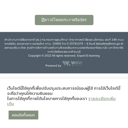
ดาวน์โหลดประกาศนียบัตร
สำนักงานการวิจัยแห่งชาติ (วช.) กระทรวงการอุดมศึกษา วิทยาศาสตร์ วิจัยและนวัตกรรม เลขที่ 196 ถนน
พหลโยธิน แขวงลาดยาว เขตจตุจักร กทม. 10900 โทร 0 25791370 – 9 อีเมล์ labsafety@nrct.go.th
ออกและพัฒนาโดย ศูนย์การจัดการด้านพลังงานสิ่งแวดล้อมความปลอดภัยและอาชีวอนามัย มหาวิทยาลัย
เทคโนโลยีพระจอมเกล้าธนบุรี
Copyright © 2022 All rights reserved, Esprel E-learning
Powered by
เว็บไซต์นี้ใช้คุกกี้เพื่อปรับปรุงประสบการณ์ของผู้ใช้ การใช้เว็บไซต์นี้
จะถือว่าคุณให้ความยินยอม
ในการใช้คุกกี้ภายใต้นโยบายการใช้คุกกี้ของเรา
รายละเอียดเพิ่ม
เติม
ยอมรับทั้งหมด