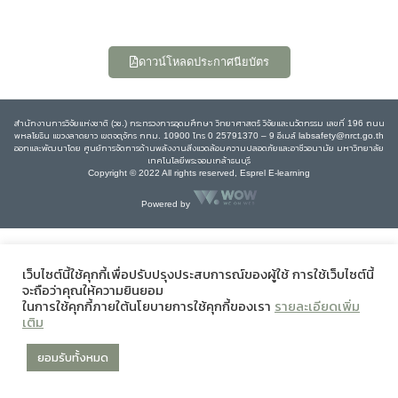
ดาวน์โหลดประกาศนียบัตร
สำนักงานการวิจัยแห่งชาติ (วช.) กระทรวงการอุดมศึกษา วิทยาศาสตร์ วิจัยและนวัตกรรม เลขที่ 196 ถนน
พหลโยธิน แขวงลาดยาว เขตจตุจักร กทม. 10900 โทร 0 25791370 – 9 อีเมล์ labsafety@nrct.go.th
ออกและพัฒนาโดย ศูนย์การจัดการด้านพลังงานสิ่งแวดล้อมความปลอดภัยและอาชีวอนามัย มหาวิทยาลัย
เทคโนโลยีพระจอมเกล้าธนบุรี
Copyright © 2022 All rights reserved, Esprel E-learning
Powered by
เว็บไซต์นี้ใช้คุกกี้เพื่อปรับปรุงประสบการณ์ของผู้ใช้ การใช้เว็บไซต์นี้
จะถือว่าคุณให้ความยินยอม
ในการใช้คุกกี้ภายใต้นโยบายการใช้คุกกี้ของเรา
รายละเอียดเพิ่ม
เติม
ยอมรับทั้งหมด