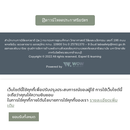
ดาวน์โหลดประกาศนียบัตร
สำนักงานการวิจัยแห่งชาติ (วช.) กระทรวงการอุดมศึกษา วิทยาศาสตร์ วิจัยและนวัตกรรม เลขที่ 196 ถนน
พหลโยธิน แขวงลาดยาว เขตจตุจักร กทม. 10900 โทร 0 25791370 – 9 อีเมล์ labsafety@nrct.go.th
ออกและพัฒนาโดย ศูนย์การจัดการด้านพลังงานสิ่งแวดล้อมความปลอดภัยและอาชีวอนามัย มหาวิทยาลัย
เทคโนโลยีพระจอมเกล้าธนบุรี
Copyright © 2022 All rights reserved, Esprel E-learning
Powered by
เว็บไซต์นี้ใช้คุกกี้เพื่อปรับปรุงประสบการณ์ของผู้ใช้ การใช้เว็บไซต์นี้
จะถือว่าคุณให้ความยินยอม
ในการใช้คุกกี้ภายใต้นโยบายการใช้คุกกี้ของเรา
รายละเอียดเพิ่ม
เติม
ยอมรับทั้งหมด