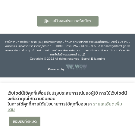
ดาวน์โหลดประกาศนียบัตร
สำนักงานการวิจัยแห่งชาติ (วช.) กระทรวงการอุดมศึกษา วิทยาศาสตร์ วิจัยและนวัตกรรม เลขที่ 196 ถนน
พหลโยธิน แขวงลาดยาว เขตจตุจักร กทม. 10900 โทร 0 25791370 – 9 อีเมล์ labsafety@nrct.go.th
ออกและพัฒนาโดย ศูนย์การจัดการด้านพลังงานสิ่งแวดล้อมความปลอดภัยและอาชีวอนามัย มหาวิทยาลัย
เทคโนโลยีพระจอมเกล้าธนบุรี
Copyright © 2022 All rights reserved, Esprel E-learning
Powered by
เว็บไซต์นี้ใช้คุกกี้เพื่อปรับปรุงประสบการณ์ของผู้ใช้ การใช้เว็บไซต์นี้
จะถือว่าคุณให้ความยินยอม
ในการใช้คุกกี้ภายใต้นโยบายการใช้คุกกี้ของเรา
รายละเอียดเพิ่ม
เติม
ยอมรับทั้งหมด