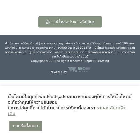
ดาวน์โหลดประกาศนียบัตร
สำนักงานการวิจัยแห่งชาติ (วช.) กระทรวงการอุดมศึกษา วิทยาศาสตร์ วิจัยและนวัตกรรม เลขที่ 196 ถนน
พหลโยธิน แขวงลาดยาว เขตจตุจักร กทม. 10900 โทร 0 25791370 – 9 อีเมล์ labsafety@nrct.go.th
ออกและพัฒนาโดย ศูนย์การจัดการด้านพลังงานสิ่งแวดล้อมความปลอดภัยและอาชีวอนามัย มหาวิทยาลัย
เทคโนโลยีพระจอมเกล้าธนบุรี
Copyright © 2022 All rights reserved, Esprel E-learning
Powered by
เว็บไซต์นี้ใช้คุกกี้เพื่อปรับปรุงประสบการณ์ของผู้ใช้ การใช้เว็บไซต์นี้
จะถือว่าคุณให้ความยินยอม
ในการใช้คุกกี้ภายใต้นโยบายการใช้คุกกี้ของเรา
รายละเอียดเพิ่ม
เติม
ยอมรับทั้งหมด