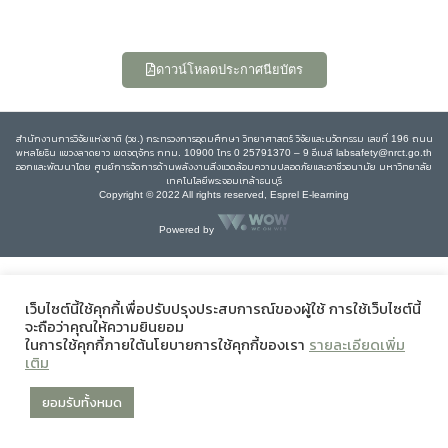
ดาวน์โหลดประกาศนียบัตร
สำนักงานการวิจัยแห่งชาติ (วช.) กระทรวงการอุดมศึกษา วิทยาศาสตร์ วิจัยและนวัตกรรม เลขที่ 196 ถนน
พหลโยธิน แขวงลาดยาว เขตจตุจักร กทม. 10900 โทร 0 25791370 – 9 อีเมล์ labsafety@nrct.go.th
ออกและพัฒนาโดย ศูนย์การจัดการด้านพลังงานสิ่งแวดล้อมความปลอดภัยและอาชีวอนามัย มหาวิทยาลัย
เทคโนโลยีพระจอมเกล้าธนบุรี
Copyright © 2022 All rights reserved, Esprel E-learning
Powered by
เว็บไซต์นี้ใช้คุกกี้เพื่อปรับปรุงประสบการณ์ของผู้ใช้ การใช้เว็บไซต์นี้
จะถือว่าคุณให้ความยินยอม
ในการใช้คุกกี้ภายใต้นโยบายการใช้คุกกี้ของเรา
รายละเอียดเพิ่ม
เติม
ยอมรับทั้งหมด