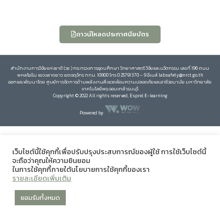
ดาวน์โหลดประกาศนียบัตร
สำนักงานการวิจัยแห่งชาติ (วช.) กระทรวงการอุดมศึกษา วิทยาศาสตร์ วิจัยและนวัตกรรม เลขที่ 196 ถนน
พหลโยธิน แขวงลาดยาว เขตจตุจักร กทม. 10900 โทร 0 25791370 – 9 อีเมล์ labsafety@nrct.go.th
ออกและพัฒนาโดย ศูนย์การจัดการด้านพลังงานสิ่งแวดล้อมความปลอดภัยและอาชีวอนามัย มหาวิทยาลัย
เทคโนโลยีพระจอมเกล้าธนบุรี
Copyright © 2022 All rights reserved, Esprel E-learning
Powered by
เว็บไซต์นี้ใช้คุกกี้เพื่อปรับปรุงประสบการณ์ของผู้ใช้ การใช้เว็บไซต์นี้
จะถือว่าคุณให้ความยินยอม
ในการใช้คุกกี้ภายใต้นโยบายการใช้คุกกี้ของเรา
รายละเอียดเพิ่มเติม
ยอมรับทั้งหมด