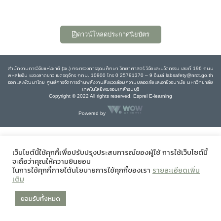
ดาวน์โหลดประกาศนียบัตร
สำนักงานการวิจัยแห่งชาติ (วช.) กระทรวงการอุดมศึกษา วิทยาศาสตร์ วิจัยและนวัตกรรม เลขที่ 196 ถนน
พหลโยธิน แขวงลาดยาว เขตจตุจักร กทม. 10900 โทร 0 25791370 – 9 อีเมล์ labsafety@nrct.go.th
ออกและพัฒนาโดย ศูนย์การจัดการด้านพลังงานสิ่งแวดล้อมความปลอดภัยและอาชีวอนามัย มหาวิทยาลัย
เทคโนโลยีพระจอมเกล้าธนบุรี
Copyright © 2022 All rights reserved, Esprel E-learning
Powered by
เว็บไซต์นี้ใช้คุกกี้เพื่อปรับปรุงประสบการณ์ของผู้ใช้ การใช้เว็บไซต์นี้
จะถือว่าคุณให้ความยินยอม
ในการใช้คุกกี้ภายใต้นโยบายการใช้คุกกี้ของเรา
รายละเอียดเพิ่ม
เติม
ยอมรับทั้งหมด