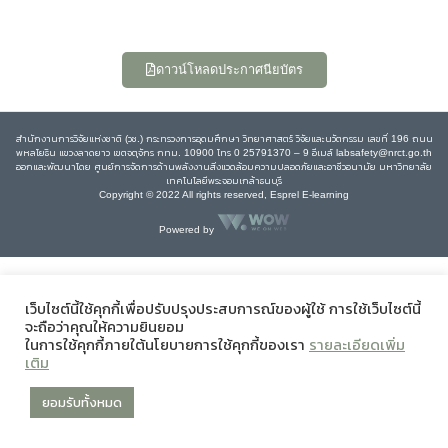
ดาวน์โหลดประกาศนียบัตร
สำนักงานการวิจัยแห่งชาติ (วช.) กระทรวงการอุดมศึกษา วิทยาศาสตร์ วิจัยและนวัตกรรม เลขที่ 196 ถนน
พหลโยธิน แขวงลาดยาว เขตจตุจักร กทม. 10900 โทร 0 25791370 – 9 อีเมล์ labsafety@nrct.go.th
ออกและพัฒนาโดย ศูนย์การจัดการด้านพลังงานสิ่งแวดล้อมความปลอดภัยและอาชีวอนามัย มหาวิทยาลัย
เทคโนโลยีพระจอมเกล้าธนบุรี
Copyright © 2022 All rights reserved, Esprel E-learning
Powered by
เว็บไซต์นี้ใช้คุกกี้เพื่อปรับปรุงประสบการณ์ของผู้ใช้ การใช้เว็บไซต์นี้
จะถือว่าคุณให้ความยินยอม
ในการใช้คุกกี้ภายใต้นโยบายการใช้คุกกี้ของเรา
รายละเอียดเพิ่ม
เติม
ยอมรับทั้งหมด