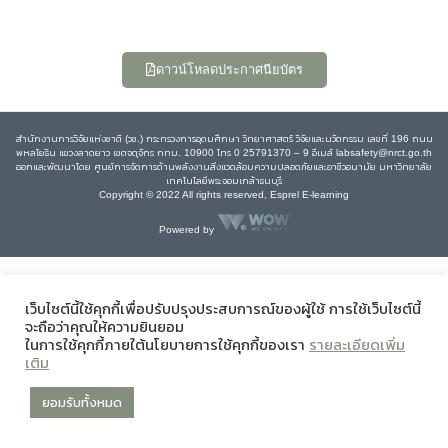
ดาวน์โหลดประกาศนียบัตร
สำนักงานการวิจัยแห่งชาติ (วช.) กระทรวงการอุดมศึกษา วิทยาศาสตร์ วิจัยและนวัตกรรม เลขที่ 196 ถนน
พหลโยธิน แขวงลาดยาว เขตจตุจักร กทม. 10900 โทร 0 25791370 – 9 อีเมล์ labsafety@nrct.go.th
ออกและพัฒนาโดย ศูนย์การจัดการด้านพลังงานสิ่งแวดล้อมความปลอดภัยและอาชีวอนามัย มหาวิทยาลัย
เทคโนโลยีพระจอมเกล้าธนบุรี
Copyright © 2022 All rights reserved, Esprel E-learning
Powered by
เว็บไซต์นี้ใช้คุกกี้เพื่อปรับปรุงประสบการณ์ของผู้ใช้ การใช้เว็บไซต์นี้
จะถือว่าคุณให้ความยินยอม
ในการใช้คุกกี้ภายใต้นโยบายการใช้คุกกี้ของเรา
รายละเอียดเพิ่ม
เติม
ยอมรับทั้งหมด