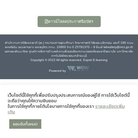
ดาวน์โหลดประกาศนียบัตร
สำนักงานการวิจัยแห่งชาติ (วช.) กระทรวงการอุดมศึกษา วิทยาศาสตร์ วิจัยและนวัตกรรม เลขที่ 196 ถนน
พหลโยธิน แขวงลาดยาว เขตจตุจักร กทม. 10900 โทร 0 25791370 – 9 อีเมล์ labsafety@nrct.go.th
ออกและพัฒนาโดย ศูนย์การจัดการด้านพลังงานสิ่งแวดล้อมความปลอดภัยและอาชีวอนามัย มหาวิทยาลัย
เทคโนโลยีพระจอมเกล้าธนบุรี
Copyright © 2022 All rights reserved, Esprel E-learning
Powered by
เว็บไซต์นี้ใช้คุกกี้เพื่อปรับปรุงประสบการณ์ของผู้ใช้ การใช้เว็บไซต์นี้
จะถือว่าคุณให้ความยินยอม
ในการใช้คุกกี้ภายใต้นโยบายการใช้คุกกี้ของเรา
รายละเอียดเพิ่ม
เติม
ยอมรับทั้งหมด