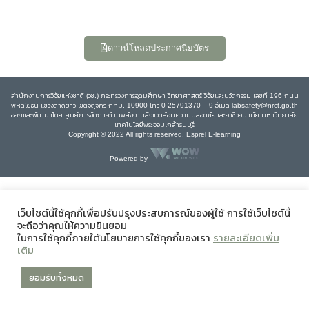
ดาวน์โหลดประกาศนียบัตร
สำนักงานการวิจัยแห่งชาติ (วช.) กระทรวงการอุดมศึกษา วิทยาศาสตร์ วิจัยและนวัตกรรม เลขที่ 196 ถนน
พหลโยธิน แขวงลาดยาว เขตจตุจักร กทม. 10900 โทร 0 25791370 – 9 อีเมล์ labsafety@nrct.go.th
ออกและพัฒนาโดย ศูนย์การจัดการด้านพลังงานสิ่งแวดล้อมความปลอดภัยและอาชีวอนามัย มหาวิทยาลัย
เทคโนโลยีพระจอมเกล้าธนบุรี
Copyright © 2022 All rights reserved, Esprel E-learning
Powered by
เว็บไซต์นี้ใช้คุกกี้เพื่อปรับปรุงประสบการณ์ของผู้ใช้ การใช้เว็บไซต์นี้
จะถือว่าคุณให้ความยินยอม
ในการใช้คุกกี้ภายใต้นโยบายการใช้คุกกี้ของเรา
รายละเอียดเพิ่ม
เติม
ยอมรับทั้งหมด