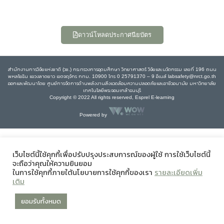
ดาวน์โหลดประกาศนียบัตร
สำนักงานการวิจัยแห่งชาติ (วช.) กระทรวงการอุดมศึกษา วิทยาศาสตร์ วิจัยและนวัตกรรม เลขที่ 196 ถนน
พหลโยธิน แขวงลาดยาว เขตจตุจักร กทม. 10900 โทร 0 25791370 – 9 อีเมล์ labsafety@nrct.go.th
ออกและพัฒนาโดย ศูนย์การจัดการด้านพลังงานสิ่งแวดล้อมความปลอดภัยและอาชีวอนามัย มหาวิทยาลัย
เทคโนโลยีพระจอมเกล้าธนบุรี
Copyright © 2022 All rights reserved, Esprel E-learning
Powered by
เว็บไซต์นี้ใช้คุกกี้เพื่อปรับปรุงประสบการณ์ของผู้ใช้ การใช้เว็บไซต์นี้
จะถือว่าคุณให้ความยินยอม
ในการใช้คุกกี้ภายใต้นโยบายการใช้คุกกี้ของเรา
รายละเอียดเพิ่ม
เติม
ยอมรับทั้งหมด