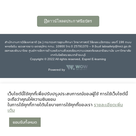
ดาวน์โหลดประกาศนียบัตร
สำนักงานการวิจัยแห่งชาติ (วช.) กระทรวงการอุดมศึกษา วิทยาศาสตร์ วิจัยและนวัตกรรม เลขที่ 196 ถนน
พหลโยธิน แขวงลาดยาว เขตจตุจักร กทม. 10900 โทร 0 25791370 – 9 อีเมล์ labsafety@nrct.go.th
ออกและพัฒนาโดย ศูนย์การจัดการด้านพลังงานสิ่งแวดล้อมความปลอดภัยและอาชีวอนามัย มหาวิทยาลัย
เทคโนโลยีพระจอมเกล้าธนบุรี
Copyright © 2022 All rights reserved, Esprel E-learning
Powered by
เว็บไซต์นี้ใช้คุกกี้เพื่อปรับปรุงประสบการณ์ของผู้ใช้ การใช้เว็บไซต์นี้
จะถือว่าคุณให้ความยินยอม
ในการใช้คุกกี้ภายใต้นโยบายการใช้คุกกี้ของเรา
รายละเอียดเพิ่ม
เติม
ยอมรับทั้งหมด