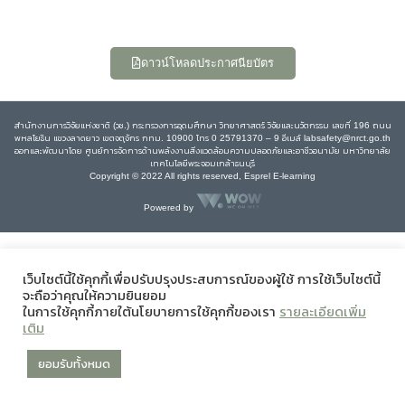
ดาวน์โหลดประกาศนียบัตร
สำนักงานการวิจัยแห่งชาติ (วช.) กระทรวงการอุดมศึกษา วิทยาศาสตร์ วิจัยและนวัตกรรม เลขที่ 196 ถนน
พหลโยธิน แขวงลาดยาว เขตจตุจักร กทม. 10900 โทร 0 25791370 – 9 อีเมล์ labsafety@nrct.go.th
ออกและพัฒนาโดย ศูนย์การจัดการด้านพลังงานสิ่งแวดล้อมความปลอดภัยและอาชีวอนามัย มหาวิทยาลัย
เทคโนโลยีพระจอมเกล้าธนบุรี
Copyright © 2022 All rights reserved, Esprel E-learning
Powered by
เว็บไซต์นี้ใช้คุกกี้เพื่อปรับปรุงประสบการณ์ของผู้ใช้ การใช้เว็บไซต์นี้
จะถือว่าคุณให้ความยินยอม
ในการใช้คุกกี้ภายใต้นโยบายการใช้คุกกี้ของเรา
รายละเอียดเพิ่ม
เติม
ยอมรับทั้งหมด