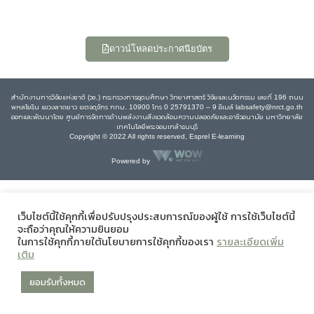
ดาวน์โหลดประกาศนียบัตร
สำนักงานการวิจัยแห่งชาติ (วช.) กระทรวงการอุดมศึกษา วิทยาศาสตร์ วิจัยและนวัตกรรม เลขที่ 196 ถนน
พหลโยธิน แขวงลาดยาว เขตจตุจักร กทม. 10900 โทร 0 25791370 – 9 อีเมล์ labsafety@nrct.go.th
ออกและพัฒนาโดย ศูนย์การจัดการด้านพลังงานสิ่งแวดล้อมความปลอดภัยและอาชีวอนามัย มหาวิทยาลัย
เทคโนโลยีพระจอมเกล้าธนบุรี
Copyright © 2022 All rights reserved, Esprel E-learning
Powered by
เว็บไซต์นี้ใช้คุกกี้เพื่อปรับปรุงประสบการณ์ของผู้ใช้ การใช้เว็บไซต์นี้
จะถือว่าคุณให้ความยินยอม
ในการใช้คุกกี้ภายใต้นโยบายการใช้คุกกี้ของเรา
รายละเอียดเพิ่ม
เติม
ยอมรับทั้งหมด