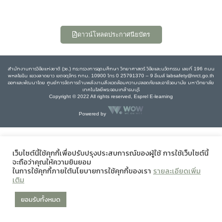
ดาวน์โหลดประกาศนียบัตร
สำนักงานการวิจัยแห่งชาติ (วช.) กระทรวงการอุดมศึกษา วิทยาศาสตร์ วิจัยและนวัตกรรม เลขที่ 196 ถนน
พหลโยธิน แขวงลาดยาว เขตจตุจักร กทม. 10900 โทร 0 25791370 – 9 อีเมล์ labsafety@nrct.go.th
ออกและพัฒนาโดย ศูนย์การจัดการด้านพลังงานสิ่งแวดล้อมความปลอดภัยและอาชีวอนามัย มหาวิทยาลัย
เทคโนโลยีพระจอมเกล้าธนบุรี
Copyright © 2022 All rights reserved, Esprel E-learning
Powered by
เว็บไซต์นี้ใช้คุกกี้เพื่อปรับปรุงประสบการณ์ของผู้ใช้ การใช้เว็บไซต์นี้
จะถือว่าคุณให้ความยินยอม
ในการใช้คุกกี้ภายใต้นโยบายการใช้คุกกี้ของเรา
รายละเอียดเพิ่ม
เติม
ยอมรับทั้งหมด