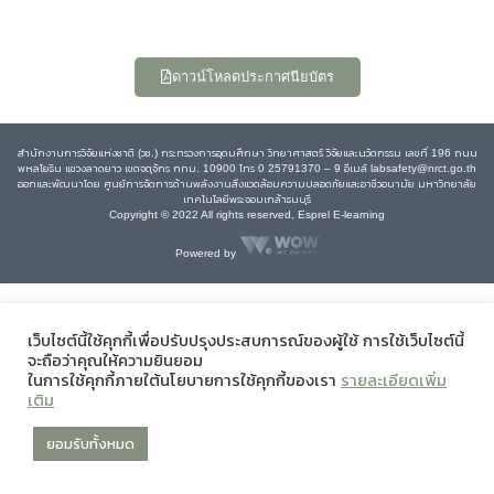
ดาวน์โหลดประกาศนียบัตร
สำนักงานการวิจัยแห่งชาติ (วช.) กระทรวงการอุดมศึกษา วิทยาศาสตร์ วิจัยและนวัตกรรม เลขที่ 196 ถนน
พหลโยธิน แขวงลาดยาว เขตจตุจักร กทม. 10900 โทร 0 25791370 – 9 อีเมล์ labsafety@nrct.go.th
ออกและพัฒนาโดย ศูนย์การจัดการด้านพลังงานสิ่งแวดล้อมความปลอดภัยและอาชีวอนามัย มหาวิทยาลัย
เทคโนโลยีพระจอมเกล้าธนบุรี
Copyright © 2022 All rights reserved, Esprel E-learning
Powered by
เว็บไซต์นี้ใช้คุกกี้เพื่อปรับปรุงประสบการณ์ของผู้ใช้ การใช้เว็บไซต์นี้
จะถือว่าคุณให้ความยินยอม
ในการใช้คุกกี้ภายใต้นโยบายการใช้คุกกี้ของเรา
รายละเอียดเพิ่ม
เติม
ยอมรับทั้งหมด