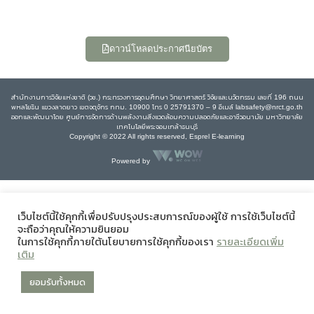
ดาวน์โหลดประกาศนียบัตร
สำนักงานการวิจัยแห่งชาติ (วช.) กระทรวงการอุดมศึกษา วิทยาศาสตร์ วิจัยและนวัตกรรม เลขที่ 196 ถนน
พหลโยธิน แขวงลาดยาว เขตจตุจักร กทม. 10900 โทร 0 25791370 – 9 อีเมล์ labsafety@nrct.go.th
ออกและพัฒนาโดย ศูนย์การจัดการด้านพลังงานสิ่งแวดล้อมความปลอดภัยและอาชีวอนามัย มหาวิทยาลัย
เทคโนโลยีพระจอมเกล้าธนบุรี
Copyright © 2022 All rights reserved, Esprel E-learning
Powered by
เว็บไซต์นี้ใช้คุกกี้เพื่อปรับปรุงประสบการณ์ของผู้ใช้ การใช้เว็บไซต์นี้
จะถือว่าคุณให้ความยินยอม
ในการใช้คุกกี้ภายใต้นโยบายการใช้คุกกี้ของเรา
รายละเอียดเพิ่ม
เติม
ยอมรับทั้งหมด