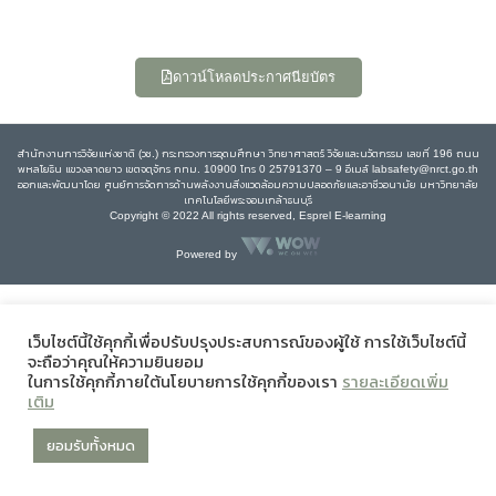
ดาวน์โหลดประกาศนียบัตร
สำนักงานการวิจัยแห่งชาติ (วช.) กระทรวงการอุดมศึกษา วิทยาศาสตร์ วิจัยและนวัตกรรม เลขที่ 196 ถนน
พหลโยธิน แขวงลาดยาว เขตจตุจักร กทม. 10900 โทร 0 25791370 – 9 อีเมล์ labsafety@nrct.go.th
ออกและพัฒนาโดย ศูนย์การจัดการด้านพลังงานสิ่งแวดล้อมความปลอดภัยและอาชีวอนามัย มหาวิทยาลัย
เทคโนโลยีพระจอมเกล้าธนบุรี
Copyright © 2022 All rights reserved, Esprel E-learning
Powered by
เว็บไซต์นี้ใช้คุกกี้เพื่อปรับปรุงประสบการณ์ของผู้ใช้ การใช้เว็บไซต์นี้
จะถือว่าคุณให้ความยินยอม
ในการใช้คุกกี้ภายใต้นโยบายการใช้คุกกี้ของเรา
รายละเอียดเพิ่ม
เติม
ยอมรับทั้งหมด