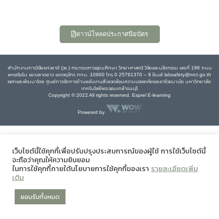
ดาวน์โหลดประกาศนียบัตร
สำนักงานการวิจัยแห่งชาติ (วช.) กระทรวงการอุดมศึกษา วิทยาศาสตร์ วิจัยและนวัตกรรม เลขที่ 196 ถนน
พหลโยธิน แขวงลาดยาว เขตจตุจักร กทม. 10900 โทร 0 25791370 – 9 อีเมล์ labsafety@nrct.go.th
ออกและพัฒนาโดย ศูนย์การจัดการด้านพลังงานสิ่งแวดล้อมความปลอดภัยและอาชีวอนามัย มหาวิทยาลัย
เทคโนโลยีพระจอมเกล้าธนบุรี
Copyright © 2022 All rights reserved, Esprel E-learning
Powered by
เว็บไซต์นี้ใช้คุกกี้เพื่อปรับปรุงประสบการณ์ของผู้ใช้ การใช้เว็บไซต์นี้
จะถือว่าคุณให้ความยินยอม
ในการใช้คุกกี้ภายใต้นโยบายการใช้คุกกี้ของเรา
รายละเอียดเพิ่ม
เติม
ยอมรับทั้งหมด