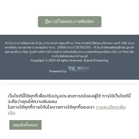
ดาวน์โหลดประกาศนียบัตร
สำนักงานการวิจัยแห่งชาติ (วช.) กระทรวงการอุดมศึกษา วิทยาศาสตร์ วิจัยและนวัตกรรม เลขที่ 196 ถนน
พหลโยธิน แขวงลาดยาว เขตจตุจักร กทม. 10900 โทร 0 25791370 – 9 อีเมล์ labsafety@nrct.go.th
ออกและพัฒนาโดย ศูนย์การจัดการด้านพลังงานสิ่งแวดล้อมความปลอดภัยและอาชีวอนามัย มหาวิทยาลัย
เทคโนโลยีพระจอมเกล้าธนบุรี
Copyright © 2022 All rights reserved, Esprel E-learning
Powered by
เว็บไซต์นี้ใช้คุกกี้เพื่อปรับปรุงประสบการณ์ของผู้ใช้ การใช้เว็บไซต์นี้
จะถือว่าคุณให้ความยินยอม
ในการใช้คุกกี้ภายใต้นโยบายการใช้คุกกี้ของเรา
รายละเอียดเพิ่ม
เติม
ยอมรับทั้งหมด