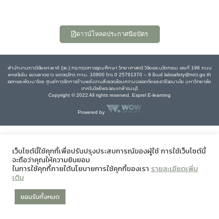
ดาวน์โหลดประกาศนียบัตร
สำนักงานการวิจัยแห่งชาติ (วช.) กระทรวงการอุดมศึกษา วิทยาศาสตร์ วิจัยและนวัตกรรม เลขที่ 196 ถนน
พหลโยธิน แขวงลาดยาว เขตจตุจักร กทม. 10900 โทร 0 25791370 – 9 อีเมล์ labsafety@nrct.go.th
ออกและพัฒนาโดย ศูนย์การจัดการด้านพลังงานสิ่งแวดล้อมความปลอดภัยและอาชีวอนามัย มหาวิทยาลัย
เทคโนโลยีพระจอมเกล้าธนบุรี
Copyright © 2022 All rights reserved, Esprel E-learning
Powered by
เว็บไซต์นี้ใช้คุกกี้เพื่อปรับปรุงประสบการณ์ของผู้ใช้ การใช้เว็บไซต์นี้
จะถือว่าคุณให้ความยินยอม
ในการใช้คุกกี้ภายใต้นโยบายการใช้คุกกี้ของเรา
รายละเอียดเพิ่ม
เติม
ยอมรับทั้งหมด