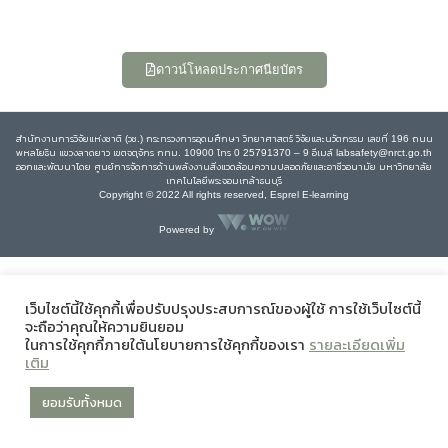
ดาวน์โหลดประกาศนียบัตร
สำนักงานการวิจัยแห่งชาติ (วช.) กระทรวงการอุดมศึกษา วิทยาศาสตร์ วิจัยและนวัตกรรม เลขที่ 196 ถนน
พหลโยธิน แขวงลาดยาว เขตจตุจักร กทม. 10900 โทร 0 25791370 – 9 อีเมล์ labsafety@nrct.go.th
ออกและพัฒนาโดย ศูนย์การจัดการด้านพลังงานสิ่งแวดล้อมความปลอดภัยและอาชีวอนามัย มหาวิทยาลัย
เทคโนโลยีพระจอมเกล้าธนบุรี
Copyright © 2022 All rights reserved, Esprel E-learning
Powered by
เว็บไซต์นี้ใช้คุกกี้เพื่อปรับปรุงประสบการณ์ของผู้ใช้ การใช้เว็บไซต์นี้
จะถือว่าคุณให้ความยินยอม
ในการใช้คุกกี้ภายใต้นโยบายการใช้คุกกี้ของเรา
รายละเอียดเพิ่ม
เติม
ยอมรับทั้งหมด