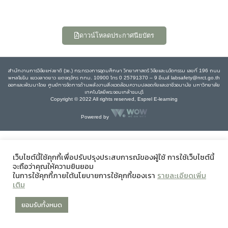
ดาวน์โหลดประกาศนียบัตร
สำนักงานการวิจัยแห่งชาติ (วช.) กระทรวงการอุดมศึกษา วิทยาศาสตร์ วิจัยและนวัตกรรม เลขที่ 196 ถนน
พหลโยธิน แขวงลาดยาว เขตจตุจักร กทม. 10900 โทร 0 25791370 – 9 อีเมล์ labsafety@nrct.go.th
ออกและพัฒนาโดย ศูนย์การจัดการด้านพลังงานสิ่งแวดล้อมความปลอดภัยและอาชีวอนามัย มหาวิทยาลัย
เทคโนโลยีพระจอมเกล้าธนบุรี
Copyright © 2022 All rights reserved, Esprel E-learning
Powered by
เว็บไซต์นี้ใช้คุกกี้เพื่อปรับปรุงประสบการณ์ของผู้ใช้ การใช้เว็บไซต์นี้
จะถือว่าคุณให้ความยินยอม
ในการใช้คุกกี้ภายใต้นโยบายการใช้คุกกี้ของเรา
รายละเอียดเพิ่ม
เติม
ยอมรับทั้งหมด