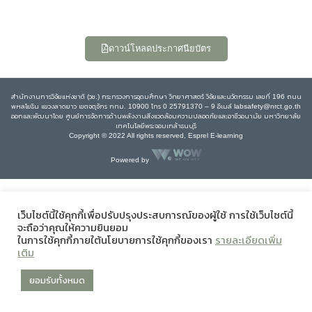
ดาวน์โหลดประกาศนียบัตร
สำนักงานการวิจัยแห่งชาติ (วช.) กระทรวงการอุดมศึกษา วิทยาศาสตร์ วิจัยและนวัตกรรม เลขที่ 196 ถนน
พหลโยธิน แขวงลาดยาว เขตจตุจักร กทม. 10900 โทร 0 25791370 – 9 อีเมล์ labsafety@nrct.go.th
ออกและพัฒนาโดย ศูนย์การจัดการด้านพลังงานสิ่งแวดล้อมความปลอดภัยและอาชีวอนามัย มหาวิทยาลัย
เทคโนโลยีพระจอมเกล้าธนบุรี
Copyright © 2022 All rights reserved, Esprel E-learning
Powered by
เว็บไซต์นี้ใช้คุกกี้เพื่อปรับปรุงประสบการณ์ของผู้ใช้ การใช้เว็บไซต์นี้
จะถือว่าคุณให้ความยินยอม
ในการใช้คุกกี้ภายใต้นโยบายการใช้คุกกี้ของเรา
รายละเอียดเพิ่ม
เติม
ยอมรับทั้งหมด