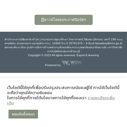
ดาวน์โหลดประกาศนียบัตร
สำนักงานการวิจัยแห่งชาติ (วช.) กระทรวงการอุดมศึกษา วิทยาศาสตร์ วิจัยและนวัตกรรม เลขที่ 196 ถนน
พหลโยธิน แขวงลาดยาว เขตจตุจักร กทม. 10900 โทร 0 25791370 – 9 อีเมล์ labsafety@nrct.go.th
ออกและพัฒนาโดย ศูนย์การจัดการด้านพลังงานสิ่งแวดล้อมความปลอดภัยและอาชีวอนามัย มหาวิทยาลัย
เทคโนโลยีพระจอมเกล้าธนบุรี
Copyright © 2022 All rights reserved, Esprel E-learning
Powered by
เว็บไซต์นี้ใช้คุกกี้เพื่อปรับปรุงประสบการณ์ของผู้ใช้ การใช้เว็บไซต์นี้
จะถือว่าคุณให้ความยินยอม
ในการใช้คุกกี้ภายใต้นโยบายการใช้คุกกี้ของเรา
รายละเอียดเพิ่ม
เติม
ยอมรับทั้งหมด