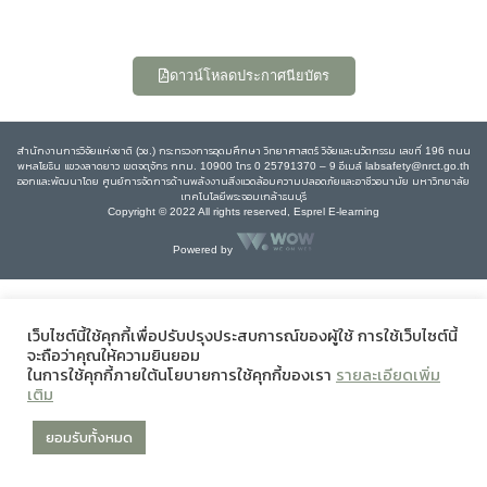
ดาวน์โหลดประกาศนียบัตร
สำนักงานการวิจัยแห่งชาติ (วช.) กระทรวงการอุดมศึกษา วิทยาศาสตร์ วิจัยและนวัตกรรม เลขที่ 196 ถนน
พหลโยธิน แขวงลาดยาว เขตจตุจักร กทม. 10900 โทร 0 25791370 – 9 อีเมล์ labsafety@nrct.go.th
ออกและพัฒนาโดย ศูนย์การจัดการด้านพลังงานสิ่งแวดล้อมความปลอดภัยและอาชีวอนามัย มหาวิทยาลัย
เทคโนโลยีพระจอมเกล้าธนบุรี
Copyright © 2022 All rights reserved, Esprel E-learning
Powered by
เว็บไซต์นี้ใช้คุกกี้เพื่อปรับปรุงประสบการณ์ของผู้ใช้ การใช้เว็บไซต์นี้
จะถือว่าคุณให้ความยินยอม
ในการใช้คุกกี้ภายใต้นโยบายการใช้คุกกี้ของเรา
รายละเอียดเพิ่ม
เติม
ยอมรับทั้งหมด