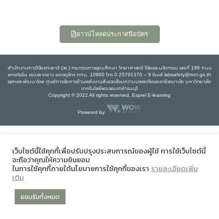
ดาวน์โหลดประกาศนียบัตร
สำนักงานการวิจัยแห่งชาติ (วช.) กระทรวงการอุดมศึกษา วิทยาศาสตร์ วิจัยและนวัตกรรม เลขที่ 196 ถนน
พหลโยธิน แขวงลาดยาว เขตจตุจักร กทม. 10900 โทร 0 25791370 – 9 อีเมล์ labsafety@nrct.go.th
ออกและพัฒนาโดย ศูนย์การจัดการด้านพลังงานสิ่งแวดล้อมความปลอดภัยและอาชีวอนามัย มหาวิทยาลัย
เทคโนโลยีพระจอมเกล้าธนบุรี
Copyright © 2022 All rights reserved, Esprel E-learning
Powered by
เว็บไซต์นี้ใช้คุกกี้เพื่อปรับปรุงประสบการณ์ของผู้ใช้ การใช้เว็บไซต์นี้
จะถือว่าคุณให้ความยินยอม
ในการใช้คุกกี้ภายใต้นโยบายการใช้คุกกี้ของเรา
รายละเอียดเพิ่ม
เติม
ยอมรับทั้งหมด