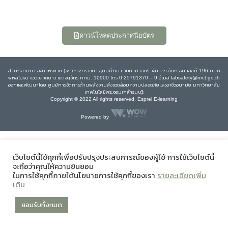
ดาวน์โหลดประกาศนียบัตร
สำนักงานการวิจัยแห่งชาติ (วช.) กระทรวงการอุดมศึกษา วิทยาศาสตร์ วิจัยและนวัตกรรม เลขที่ 196 ถนน
พหลโยธิน แขวงลาดยาว เขตจตุจักร กทม. 10900 โทร 0 25791370 – 9 อีเมล์ labsafety@nrct.go.th
ออกและพัฒนาโดย ศูนย์การจัดการด้านพลังงานสิ่งแวดล้อมความปลอดภัยและอาชีวอนามัย มหาวิทยาลัย
เทคโนโลยีพระจอมเกล้าธนบุรี
Copyright © 2022 All rights reserved, Esprel E-learning
Powered by
เว็บไซต์นี้ใช้คุกกี้เพื่อปรับปรุงประสบการณ์ของผู้ใช้ การใช้เว็บไซต์นี้
จะถือว่าคุณให้ความยินยอม
ในการใช้คุกกี้ภายใต้นโยบายการใช้คุกกี้ของเรา
รายละเอียดเพิ่ม
เติม
ยอมรับทั้งหมด