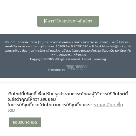
ดาวน์โหลดประกาศนียบัตร
สำนักงานการวิจัยแห่งชาติ (วช.) กระทรวงการอุดมศึกษา วิทยาศาสตร์ วิจัยและนวัตกรรม เลขที่ 196 ถนน
พหลโยธิน แขวงลาดยาว เขตจตุจักร กทม. 10900 โทร 0 25791370 – 9 อีเมล์ labsafety@nrct.go.th
ออกและพัฒนาโดย ศูนย์การจัดการด้านพลังงานสิ่งแวดล้อมความปลอดภัยและอาชีวอนามัย มหาวิทยาลัย
เทคโนโลยีพระจอมเกล้าธนบุรี
Copyright © 2022 All rights reserved, Esprel E-learning
Powered by
เว็บไซต์นี้ใช้คุกกี้เพื่อปรับปรุงประสบการณ์ของผู้ใช้ การใช้เว็บไซต์นี้
จะถือว่าคุณให้ความยินยอม
ในการใช้คุกกี้ภายใต้นโยบายการใช้คุกกี้ของเรา
รายละเอียดเพิ่ม
เติม
ยอมรับทั้งหมด