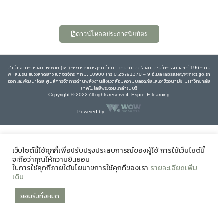
ดาวน์โหลดประกาศนียบัตร
สำนักงานการวิจัยแห่งชาติ (วช.) กระทรวงการอุดมศึกษา วิทยาศาสตร์ วิจัยและนวัตกรรม เลขที่ 196 ถนน
พหลโยธิน แขวงลาดยาว เขตจตุจักร กทม. 10900 โทร 0 25791370 – 9 อีเมล์ labsafety@nrct.go.th
ออกและพัฒนาโดย ศูนย์การจัดการด้านพลังงานสิ่งแวดล้อมความปลอดภัยและอาชีวอนามัย มหาวิทยาลัย
เทคโนโลยีพระจอมเกล้าธนบุรี
Copyright © 2022 All rights reserved, Esprel E-learning
Powered by
เว็บไซต์นี้ใช้คุกกี้เพื่อปรับปรุงประสบการณ์ของผู้ใช้ การใช้เว็บไซต์นี้
จะถือว่าคุณให้ความยินยอม
ในการใช้คุกกี้ภายใต้นโยบายการใช้คุกกี้ของเรา
รายละเอียดเพิ่ม
เติม
ยอมรับทั้งหมด