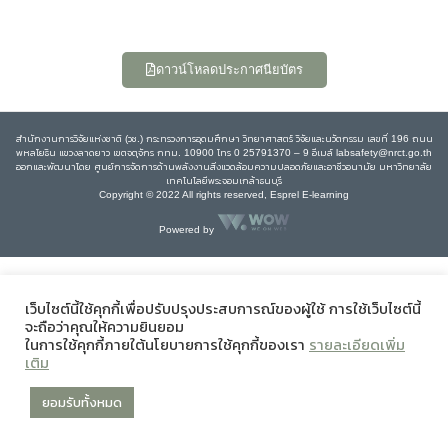
ดาวน์โหลดประกาศนียบัตร
สำนักงานการวิจัยแห่งชาติ (วช.) กระทรวงการอุดมศึกษา วิทยาศาสตร์ วิจัยและนวัตกรรม เลขที่ 196 ถนน
พหลโยธิน แขวงลาดยาว เขตจตุจักร กทม. 10900 โทร 0 25791370 – 9 อีเมล์ labsafety@nrct.go.th
ออกและพัฒนาโดย ศูนย์การจัดการด้านพลังงานสิ่งแวดล้อมความปลอดภัยและอาชีวอนามัย มหาวิทยาลัย
เทคโนโลยีพระจอมเกล้าธนบุรี
Copyright © 2022 All rights reserved, Esprel E-learning
Powered by
เว็บไซต์นี้ใช้คุกกี้เพื่อปรับปรุงประสบการณ์ของผู้ใช้ การใช้เว็บไซต์นี้
จะถือว่าคุณให้ความยินยอม
ในการใช้คุกกี้ภายใต้นโยบายการใช้คุกกี้ของเรา
รายละเอียดเพิ่ม
เติม
ยอมรับทั้งหมด