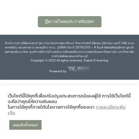
ดาวน์โหลดประกาศนียบัตร
สำนักงานการวิจัยแห่งชาติ (วช.) กระทรวงการอุดมศึกษา วิทยาศาสตร์ วิจัยและนวัตกรรม เลขที่ 196 ถนน
พหลโยธิน แขวงลาดยาว เขตจตุจักร กทม. 10900 โทร 0 25791370 – 9 อีเมล์ labsafety@nrct.go.th
ออกและพัฒนาโดย ศูนย์การจัดการด้านพลังงานสิ่งแวดล้อมความปลอดภัยและอาชีวอนามัย มหาวิทยาลัย
เทคโนโลยีพระจอมเกล้าธนบุรี
Copyright © 2022 All rights reserved, Esprel E-learning
Powered by
เว็บไซต์นี้ใช้คุกกี้เพื่อปรับปรุงประสบการณ์ของผู้ใช้ การใช้เว็บไซต์นี้
จะถือว่าคุณให้ความยินยอม
ในการใช้คุกกี้ภายใต้นโยบายการใช้คุกกี้ของเรา
รายละเอียดเพิ่ม
เติม
ยอมรับทั้งหมด