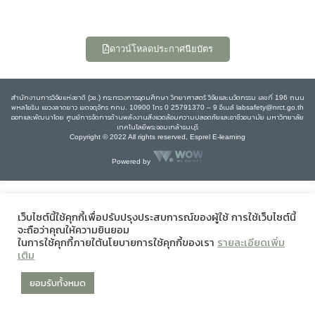
ดาวน์โหลดประกาศนียบัตร
สำนักงานการวิจัยแห่งชาติ (วช.) กระทรวงการอุดมศึกษา วิทยาศาสตร์ วิจัยและนวัตกรรม เลขที่ 196 ถนน
พหลโยธิน แขวงลาดยาว เขตจตุจักร กทม. 10900 โทร 0 25791370 – 9 อีเมล์ labsafety@nrct.go.th
ออกและพัฒนาโดย ศูนย์การจัดการด้านพลังงานสิ่งแวดล้อมความปลอดภัยและอาชีวอนามัย มหาวิทยาลัย
เทคโนโลยีพระจอมเกล้าธนบุรี
Copyright © 2022 All rights reserved, Esprel E-learning
Powered by
เว็บไซต์นี้ใช้คุกกี้เพื่อปรับปรุงประสบการณ์ของผู้ใช้ การใช้เว็บไซต์นี้
จะถือว่าคุณให้ความยินยอม
ในการใช้คุกกี้ภายใต้นโยบายการใช้คุกกี้ของเรา
รายละเอียดเพิ่ม
เติม
ยอมรับทั้งหมด