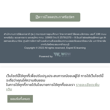
ดาวน์โหลดประกาศนียบัตร
สำนักงานการวิจัยแห่งชาติ (วช.) กระทรวงการอุดมศึกษา วิทยาศาสตร์ วิจัยและนวัตกรรม เลขที่ 196 ถนน
พหลโยธิน แขวงลาดยาว เขตจตุจักร กทม. 10900 โทร 0 25791370 – 9 อีเมล์ labsafety@nrct.go.th
ออกและพัฒนาโดย ศูนย์การจัดการด้านพลังงานสิ่งแวดล้อมความปลอดภัยและอาชีวอนามัย มหาวิทยาลัย
เทคโนโลยีพระจอมเกล้าธนบุรี
Copyright © 2022 All rights reserved, Esprel E-learning
Powered by
เว็บไซต์นี้ใช้คุกกี้เพื่อปรับปรุงประสบการณ์ของผู้ใช้ การใช้เว็บไซต์นี้
จะถือว่าคุณให้ความยินยอม
ในการใช้คุกกี้ภายใต้นโยบายการใช้คุกกี้ของเรา
รายละเอียดเพิ่ม
เติม
ยอมรับทั้งหมด