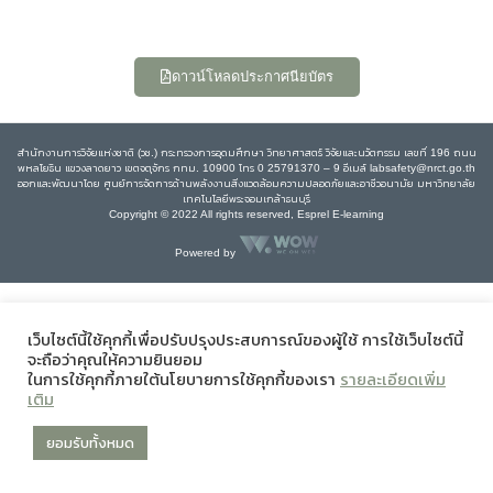
ดาวน์โหลดประกาศนียบัตร
สำนักงานการวิจัยแห่งชาติ (วช.) กระทรวงการอุดมศึกษา วิทยาศาสตร์ วิจัยและนวัตกรรม เลขที่ 196 ถนน
พหลโยธิน แขวงลาดยาว เขตจตุจักร กทม. 10900 โทร 0 25791370 – 9 อีเมล์ labsafety@nrct.go.th
ออกและพัฒนาโดย ศูนย์การจัดการด้านพลังงานสิ่งแวดล้อมความปลอดภัยและอาชีวอนามัย มหาวิทยาลัย
เทคโนโลยีพระจอมเกล้าธนบุรี
Copyright © 2022 All rights reserved, Esprel E-learning
Powered by
เว็บไซต์นี้ใช้คุกกี้เพื่อปรับปรุงประสบการณ์ของผู้ใช้ การใช้เว็บไซต์นี้
จะถือว่าคุณให้ความยินยอม
ในการใช้คุกกี้ภายใต้นโยบายการใช้คุกกี้ของเรา
รายละเอียดเพิ่ม
เติม
ยอมรับทั้งหมด